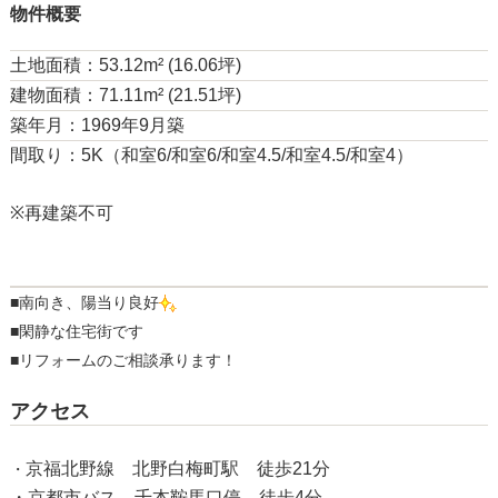
物件概要
土地面積：53.12m² (16.06坪)
建物面積：71.11m² (21.51坪)
築年月：1969年9月築
間取り：5K（和室6/和室6/和室4.5/和室4.5/和室4）
※再建築不可
■南向き、陽当り良好
■閑静な住宅街です
■リフォームのご相談承ります！
アクセス
京福北野線 北野白梅町駅 徒歩21分
・
・京都市バス 千本鞍馬口停 徒歩4分