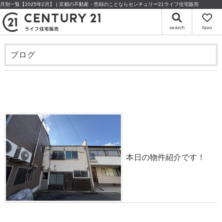
月別一覧【2025年2月】 | 京都の不動産・売却のことならセンチュリー21ライフ住宅販売
search
favo
ブログ
物件情報◎塗師屋町5,350万円【建築条件無し】
2025-02-23
本日の物件紹介です！
物件情報◎壬生松原町5,940万円【解体更地渡し】