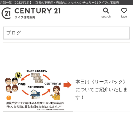
月別一覧【2022年1月】 | 京都の不動産・売却のことならセンチュリー21ライフ住宅販売
search
favo
ブログ
リースバックについて
2022-01-28
本日は《リースバック》
についてご紹介いたしま
す！
物件紹介◎泰童片原町【中古】
2022-01-23