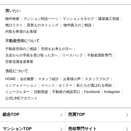
買いたい
物件検索
マンション特設ページ
マンションカタログ
建築施工実績
検討リスト
買替えのタイミング
物件購入のご相談
内覧を希望のお客様
不動産売却について
不動産売却のご相談
売却をお考えの方へ
当店からの手紙を受け取った方へ
リースバック
不動産買取専門
空家流通促進事業
当社について
HOME
会社概要
スタッフ紹介
お客様の声
スタッフブログ
インフォメーション
イベント・セミナー
私たちが選ばれる理由
ニュースレター
活動実績
不動産の相談窓口
Facebook
Instagram
公式LINEアカウント
総合TOP
売買TOP
マンションTOP
売却専門サイト