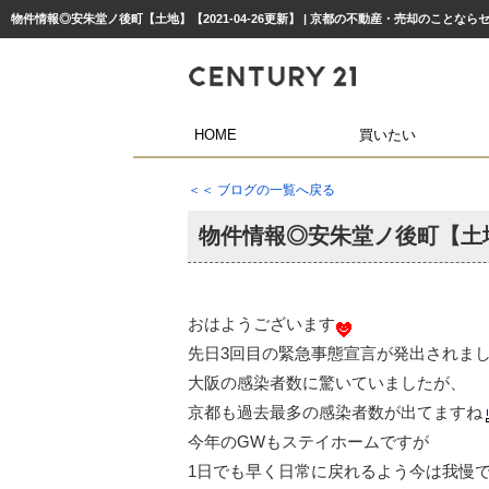
物件情報◎安朱堂ノ後町【土地】【2021-04-26更新】 | 京都の不動産・売却のことな
HOME
買いたい
＜＜ ブログの一覧へ戻る
物件情報◎安朱堂ノ後町【土
おはようございます
先日3回目の緊急事態宣言が発出されま
大阪の感染者数に驚いていましたが、
京都も過去最多の感染者数が出てますね
今年のGWもステイホームですが
1日でも早く日常に戻れるよう今は我慢