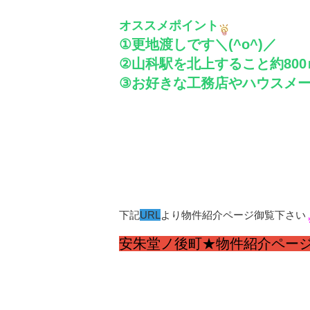
オススメポイント
①更地渡しです＼(^o^)／
②山科駅を北上すること約800
③お好きな工務店やハウスメー
下記
URL
より物件紹介ページ御覧下さい
安朱堂ノ後町★物件紹介ペー