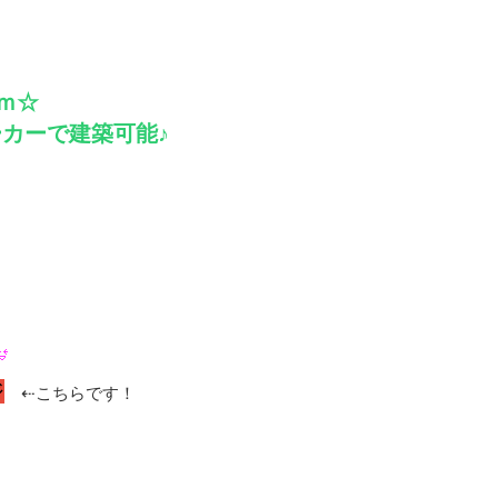
ｍ☆
カーで建築可能♪
ジ
⇠こちらです！