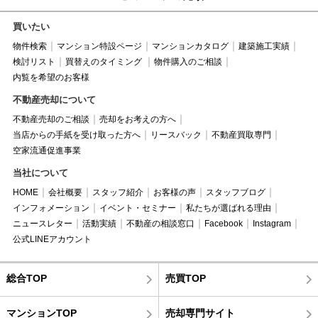
買いたい
物件検索
マンション特設ページ
マンションカタログ
建築施工実績
検討リスト
買替えのタイミング
物件購入のご相談
内覧を希望のお客様
不動産売却について
不動産売却のご相談
売却をお考えの方へ
当店からの手紙を受け取った方へ
リースバック
不動産買取専門
空家流通促進事業
当社について
HOME
会社概要
スタッフ紹介
お客様の声
スタッフブログ
インフォメーション
イベント・セミナー
私たちが選ばれる理由
ニュースレター
活動実績
不動産の相談窓口
Facebook
Instagram
公式LINEアカウント
総合TOP
売買TOP
マンションTOP
売却専門サイト