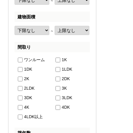
～
建物面積
～
間取り
ワンルーム
1K
1DK
1LDK
2K
2DK
2LDK
3K
3DK
3LDK
4K
4DK
4LDK以上
築年数