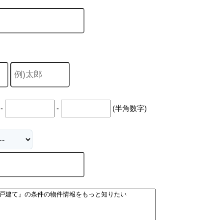
-
-
(半角数字)