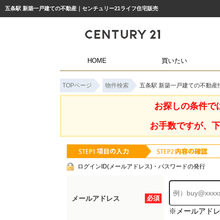
五条駅 新築一戸建ての不動産｜センチュリー21ライフ住宅販売
HOME
買いたい
TOPページ
物件検索
五条駅 新築一戸建ての不動産
お探しの条件で
お手数ですが、
ログインID(メールアドレス)・パスワードの発行
メールアドレス
必須
※メールアド