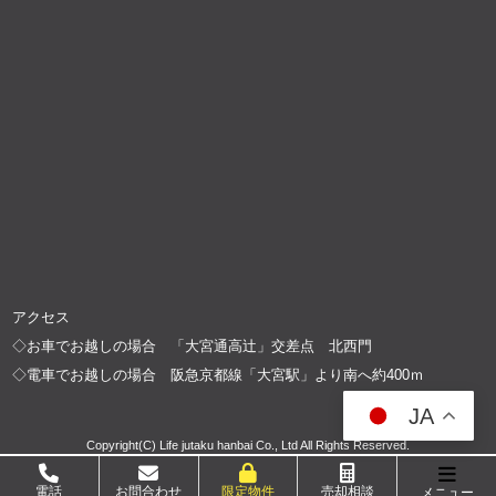
アクセス
◇お車でお越しの場合 「大宮通高辻」交差点 北西門
◇電車でお越しの場合 阪急京都線「大宮駅」より南へ約400ｍ
JA
Copyright(C) Life jutaku hanbai Co., Ltd All Rights Reserved.
電話
お問合わせ
限定物件
売却相談
メニュー