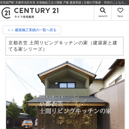
衣笠総門町 京都市北区衣笠 木造軸組工法２階建 戸建 建築実績 | 京都の不動産・売却のことならセンチュリー21ライフ住宅販売
search
favo
＜＜ 建築施工実績の一覧へ戻る
京都衣笠 土間リビングキッチンの家（建築家と建
てる家シリーズ）