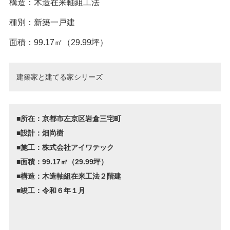
構造：木造在来軸組工法
種別：新築一戸建
面積：99.17㎡（29.99坪）
建築家と建てる家シリーズ
■所在：京都市左京区岩倉三宅町
■設計：畑尚樹
■施工：株式会社アイワテック
■面積：99.17㎡（29.99坪）
■構造：木造軸組在来工法２階建
■竣工：令和６年１月