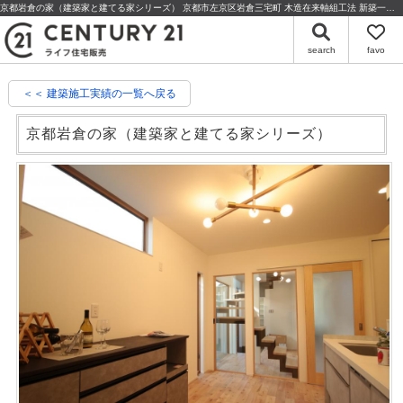
京都岩倉の家（建築家と建てる家シリーズ） 京都市左京区岩倉三宅町 木造在来軸組工法 新築一戸建 建築実績 | 京都の不動産・売却のことならセンチュリー21ライフ住宅販売
search
favo
＜＜ 建築施工実績の一覧へ戻る
京都岩倉の家（建築家と建てる家シリーズ）