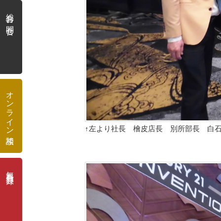
総合お問合せ
オンライン相談
↑左より社長 檜皮店長 別所部長 白
無料会員登録