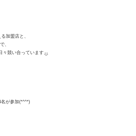
える加盟店と、
中で、
日々競い合っています
が参加(*^^*)