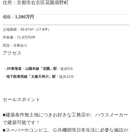
住所：京都市右京区花園扇野町
価格：
1,280万円
土地面積：58.87m²（17.8坪）
坪単価：71.9万円/坪
現況：古家あり
アクセス
・
JR東海道・山陽本線「花園」駅
：徒歩5分
・
地下鉄東西線「太秦天神川」駅
：徒歩12分
セールスポイント
■建築条件無土地につきお好きな工務店や、ハウスメーカー
で建築可能です！
■スーパーやコンビニ、公共機関等日常生活に必要な施設が