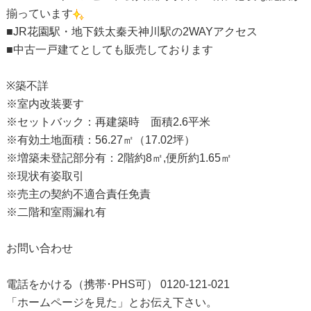
揃っています
■JR花園駅・地下鉄太秦天神川駅の2WAYアクセス
■中古一戸建てとしても販売しております
※築不詳
※室内改装要す
※セットバック：再建築時 面積2.6平米
※有効土地面積：56.27㎡（17.02坪）
※増築未登記部分有：2階約8㎡,便所約1.65㎡
※現状有姿取引
※売主の契約不適合責任免責
※二階和室雨漏れ有
お問い合わせ
電話をかける（携帯･PHS可） 0120-121-021
「ホームページを見た」とお伝え下さい。