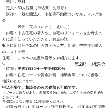
・費用：無料
・定員：60人程度（申込要：先着順）
・講師：一般社団法人 京都府不動産コンサルティング協
会
岩佐 英治（いわさ えいじ）
・内容：中古住宅の購入や、自宅のリフォームをお考えの
方に是非知っていただきたいお金の話。
収入に応じた予算の組み方・考え方、新築と中古住宅購入
のコスト比較、
住宅ローンや市の支援制度等を御紹介します。
〇
第
2
部 相談会
・時間：
午後3時30分～午後4時30分
・内容：住宅ローンや資金計画、補助金等について個別に
相談いただけます。
申込不要で、相談会のみの参加も可能です。
※ブースに限りがあり、希望者多数の場合には受付を締め切る場合
があります。
希望に沿えない場合には御容赦ください。
・相談分野：○住宅ローン（独立行政法人 住宅金融支援機