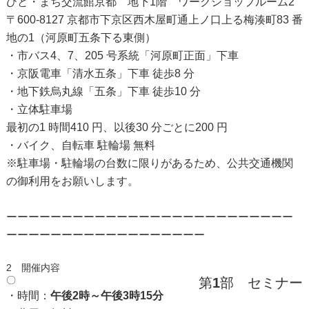
ひと・まち交流館京都 地下1階 ワークショップルーム2
〒600-8127 京都市下京区西木屋町通上ノ口上る梅湊町83 番
地の1（河原町五条下る東側）
・市バス4、7、205 号系統「河原町正面」下車
・京阪電車「清水五条」下車 徒歩8 分
・地下鉄烏丸線「五条」下車 徒歩10 分
・立体駐車場
最初の1 時間410 円、以後30 分ごとに200 円
・バイク、自転車 駐輪場 無料
※駐車場・駐輪場の台数に限りがあるため、公共交通機関
の御利用をお願いします。
ーーーーーーーーーーーーーーーーーーーーーーーーーー
ーーーーーーーーーーーーーーーーーー
2 開催内容
〇
第
1
部 セミナー
・時間：
午後2時～午後3時15分