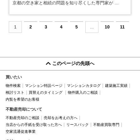
京都の空き家と相続の問題を知り尽くした専門家が
ご相談から解決までワンストップでサポート
1
2
3
4
5
...
10
11
このページの先頭へ
買いたい
物件検索
マンション特設ページ
マンションカタログ
建築施工実績
検討リスト
買替えのタイミング
物件購入のご相談
内覧を希望のお客様
不動産売却について
不動産売却のご相談
売却をお考えの方へ
当店からの手紙を受け取った方へ
リースバック
不動産買取専門
空家流通促進事業