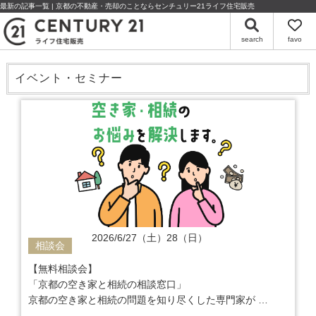
最新の記事一覧 | 京都の不動産・売却のことならセンチュリー21ライフ住宅販売
search
favo
イベント・セミナー
2026/6/27（土）28（日）
相談会
【無料相談会】
「京都の空き家と相続の相談窓口」
京都の空き家と相続の問題を知り尽くした専門家が
ご相談から解決までワンストップでサポート